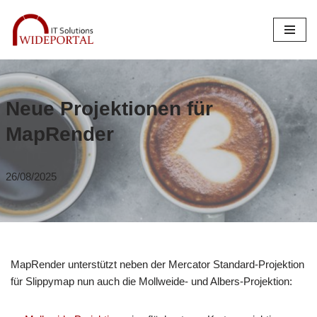
Skip
to
content
Neue Projektionen für
MapRender
26/08/2025
MapRender unterstützt neben der Mercator Standard-Projektion
für Slippymap nun auch die Mollweide- und Albers-Projektion: